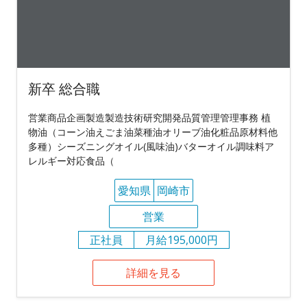
新卒 総合職
営業商品企画製造製造技術研究開発品質管理管理事務 植
物油（コーン油えごま油菜種油オリーブ油化粧品原材料他
多種）シーズニングオイル(風味油)バターオイル調味料ア
レルギー対応食品（
愛知県
岡崎市
営業
正社員
月給195,000円
詳細を見る